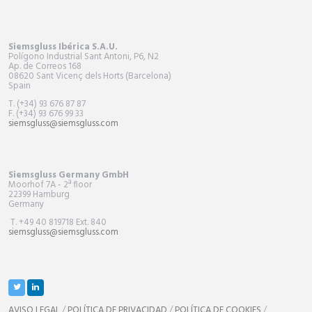
Siemsgluss Ibérica S.A.U.
Polígono Industrial Sant Antoni, P6, N2
Ap. de Correos 168
08620 Sant Vicenç dels Horts (Barcelona)
Spain
T. (+34) 93 676 87 87
F. (+34) 93 676 99 33
siemsgluss@siemsgluss.com
Siemsgluss Germany GmbH
Moorhof 7A - 2ª floor
22399 Hamburg
Germany
T. +49 40 819718 Ext. 840
siemsgluss@siemsgluss.com
AVISO LEGAL
/
POLÍTICA DE PRIVACIDAD
/
POLÍTICA DE COOKIES
/