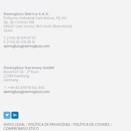
Siemsgluss Ibérica S.A.U.
Polígono Industrial Sant Antoni, P6, N2
Ap. de Correos 168
08620 Sant Vicenç dels Horts (Barcelona)
Spain
T. (+34) 93 676 87 87
F. (+34) 93 676 99 33
siemsgluss@siemsgluss.com
Siemsgluss Germany GmbH
Moorhof 7A - 2ª floor
22399 Hamburg
Germany
T. +49 40 819718 Ext. 840
siemsgluss@siemsgluss.com
AVISO LEGAL
/
POLÍTICA DE PRIVACIDAD
/
POLÍTICA DE COOKIES
/
COMPROMISO ÉTICO