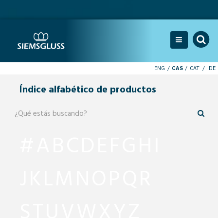
ENG
CAS
CAT
DE
Índice alfabético de productos
#
A
B
C
D
E
F
G
H
I
J
K
L
M
N
O
P
Q
R
S
T
U
V
W
X
Y
Z