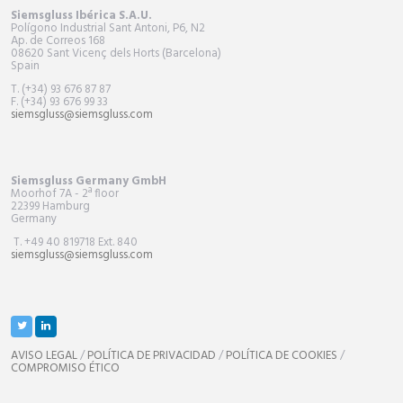
Siemsgluss Ibérica S.A.U.
Polígono Industrial Sant Antoni, P6, N2
Ap. de Correos 168
08620 Sant Vicenç dels Horts (Barcelona)
Spain
T. (+34) 93 676 87 87
F. (+34) 93 676 99 33
siemsgluss@siemsgluss.com
Siemsgluss Germany GmbH
Moorhof 7A - 2ª floor
22399 Hamburg
Germany
T. +49 40 819718 Ext. 840
siemsgluss@siemsgluss.com
AVISO LEGAL
/
POLÍTICA DE PRIVACIDAD
/
POLÍTICA DE COOKIES
/
COMPROMISO ÉTICO