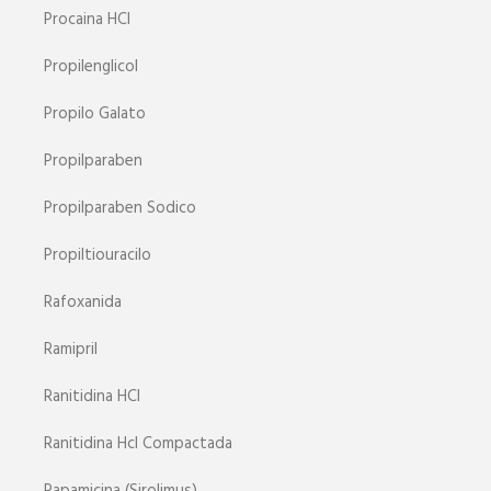
Procaina HCl
Propilenglicol
Propilo Galato
Propilparaben
Propilparaben Sodico
Propiltiouracilo
Rafoxanida
Ramipril
Ranitidina HCl
Ranitidina Hcl Compactada