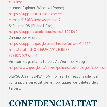
cookies/
Internet Explorer (Windows Phone)
https://support.microsoft.com/es-
es/help/11696/windows-phone-7
Safari per IOS (iPhone i iPad)
https://support.apple.com/es-es/HT201265
Chrome per Android
https://support.google.com/chrome/answer/114662?
hl=es&visit_id=0-636594773171516288-
3953872075&rd=1
Així com les galetes a tercers AdWords de Google:
http://www.google.es/intl/es/policies/technologies/cookies/
SIEMSGLUSS IBERICA, SA no es fa responsable del
contingut i veracitat de les polítiques de galetes dels
tercers.
CONFIDENCIALITAT