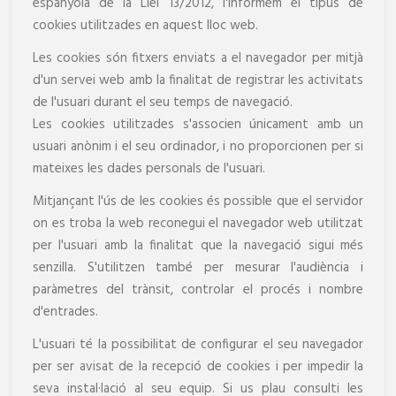
espanyola de la Llei 13/2012, l'informem el tipus de
cookies utilitzades en aquest lloc web.
Les cookies són fitxers enviats a el navegador per mitjà
d'un servei web amb la finalitat de registrar les activitats
de l'usuari durant el seu temps de navegació.
Les cookies utilitzades s'associen únicament amb un
usuari anònim i el seu ordinador, i no proporcionen per si
mateixes les dades personals de l'usuari.
Mitjançant l'ús de les cookies és possible que el servidor
on es troba la web reconegui el navegador web utilitzat
per l'usuari amb la finalitat que la navegació sigui més
senzilla. S'utilitzen també per mesurar l'audiència i
paràmetres del trànsit, controlar el procés i nombre
d'entrades.
L'usuari té la possibilitat de configurar el seu navegador
per ser avisat de la recepció de cookies i per impedir la
seva instal·lació al seu equip. Si us plau consulti les