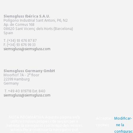
Siemsgluss Ibérica S.A.U.
Polígono Industrial Sant Antoni, P6, N2
Ap. de Correus 168
08620 Sant Vicenç dels Horts (Barcelona)
Spain
T. (+34) 93 676 87 87
F. (+34) 93 676 99 33
siemsgluss@siemsgluss.com
Siemsgluss Germany GmbH
Moorhof 7A - 2ª floor
22399 Hamburg
Germany
T. +49 40 819718 Ext. 840
siemsgluss@siemsgluss.com
NOTA INFORMATIVA. Aquesta pàgina web
Acceptar
Modificar-
utilitza cookies pròpies i de tercers per a
cookies
ne la
habilitar la navegació i sol·licitud dels nostres
serveis. Per a continuar la navegació pot
configurac