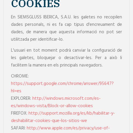
COOKIES
En SIEMSGLUSS IBERICA, S.A.U. les galetes no recopilen
dades personals, ni es fa cap tipus d'encreuament de
dades, de manera que aquesta informació no pot ser
utilitzada per identificar-lo.
L'usuari en tot moment podrà canviar la configuració de
les galetes, bloquejar o desactivar-les. Per a això li
facilitem la manera en els principals navegadors.
CHROME:
https://support.google.com/chrome/answer/95647?
hl=es
EXPLORER:
http://windows.microsoft.com/es-
es/windows-vista/Block-or-allow-cookies
FIREFOX:
http://support.mozilla.org/es/kb/habilitar-y-
deshabilitar-cookies-que-los-sitios-we
SAFARI:
http://www.apple.com/es/privacy/use-of-