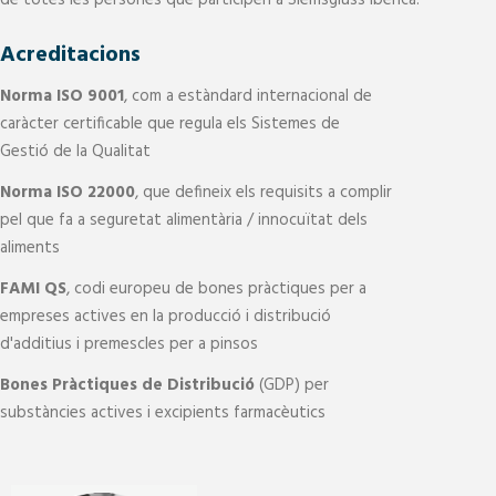
de totes les persones que participen a Siemsgluss Ibérica.
Acreditacions
Norma ISO 9001
, com a estàndard internacional de
caràcter certificable que regula els Sistemes de
Gestió de la Qualitat
Norma ISO 22000
, que defineix els requisits a complir
pel que fa a seguretat alimentària / innocuïtat dels
aliments
FAMI QS
, codi europeu de bones pràctiques per a
empreses actives en la producció i distribució
d'additius i premescles per a pinsos
Bones Pràctiques de Distribució
(GDP) per
substàncies actives i excipients farmacèutics