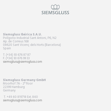
Siemsgluss Ibérica S.A.U.
Polígono Industrial Sant Antoni, P6, N2
Ap. de Correus 168
08620 Sant Vicenç dels Horts (Barcelona)
Spain
T. (+34) 93 676 87 87
F. (+34) 93 676 99 33
siemsgluss@siemsgluss.com
Siemsgluss Germany GmbH
Moorhof 7A - 2ª floor
22399 Hamburg
Germany
T. +49 40 819718 Ext. 840
siemsgluss@siemsgluss.com